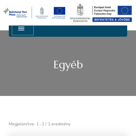
3063 Jobbágyi, Apponyi út 109-111. Tel: +36 32 475
Regy Metal Kft.
024, Fax: +36 32 475 242
Egyéb
Megjelenítve: 1 -1 / 1 eredmény