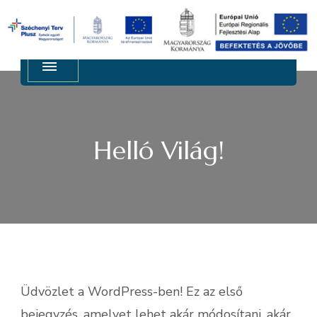
3063 Jobbágyi, Apponyi út 109-111. Tel: +36 32 475
Regy Metal Kft.
024, Fax: +36 32 475 242
Helló Világ!
Üdvözlet a WordPress-ben! Ez az első
bejegyzés, amelyet lehet akár módosítani, akár