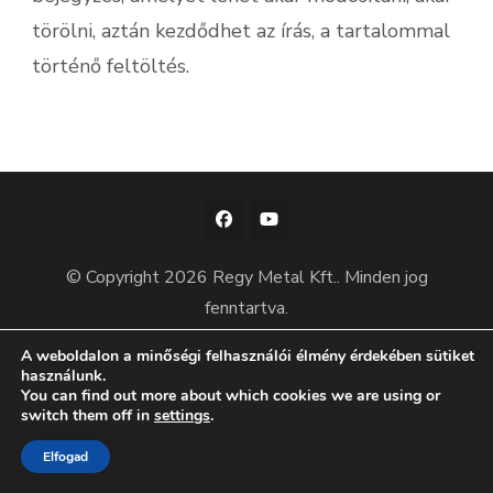
törölni, aztán kezdődhet az írás, a tartalommal
történő feltöltés.
© Copyright 2026
Regy Metal Kft.
. Minden jog
fenntartva.
.
Adatkezelési tájékoztató
A weboldalon a minőségi felhasználói élmény érdekében sütiket
használunk.
You can find out more about which cookies we are using or
switch them off in
settings
.
Elfogad